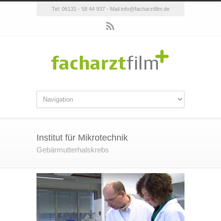
Tel: 06131 - 58 44 937 - Mail info@facharztfilm.de
Institut für Mikrotechnik
Gebärmutterhalskrebs